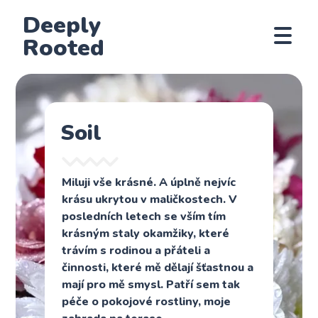
Deeply
Rooted
Soil
Miluji vše krásné. A úplně nejvíc
krásu ukrytou v maličkostech. V
posledních letech se vším tím
krásným staly okamžiky, které
trávím s rodinou a přáteli a
činnosti, které mě dělají šťastnou a
mají pro mě smysl. Patří sem tak
péče o pokojové rostliny, moje