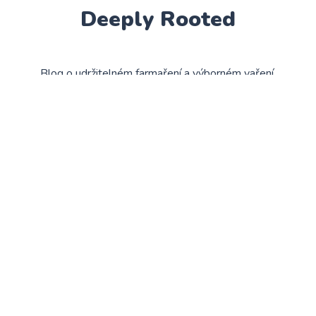
Deeply Rooted
Blog o udržitelném farmaření a výborném vaření.
ODKAZY
Newsletter
© 2026
Deeply Rooted
. Všechna práva vyhrazena. Vytvořeno
pomocí
Ghost
&
Okiro
.