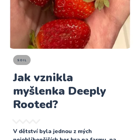
SOIL
Jak vznikla
myšlenka Deeply
Rooted?
V dětství byla jednou z mých
nejoblíbenějších her hra na farmu, na